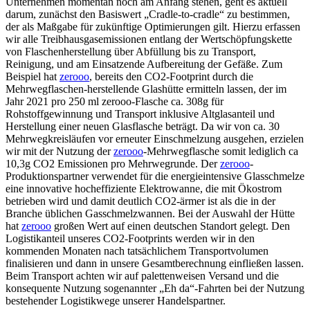
Unternehmen momentan noch am Anfang stehen, geht es aktuell
darum, zunächst den Basiswert „Cradle-to-cradle“ zu bestimmen,
der als Maßgabe für zukünftige Optimierungen gilt. Hierzu erfassen
wir alle Treibhausgasemissionen entlang der Wertschöpfungskette
von Flaschenherstellung über Abfüllung bis zu Transport,
Reinigung, und am Einsatzende Aufbereitung der Gefäße. Zum
Beispiel hat
zerooo
, bereits den CO2-Footprint durch die
Mehrwegflaschen-herstellende Glashütte ermitteln lassen, der im
Jahr 2021 pro 250 ml zerooo-Flasche ca. 308g für
Rohstoffgewinnung und Transport inklusive Altglasanteil und
Herstellung einer neuen Glasflasche beträgt. Da wir von ca. 30
Mehrwegkreisläufen vor erneuter Einschmelzung ausgehen, erzielen
wir mit der Nutzung der
zerooo
-Mehrwegflasche somit lediglich ca
10,3g CO2 Emissionen pro Mehrwegrunde. Der
zerooo
-
Produktionspartner verwendet für die energieintensive Glasschmelze
eine innovative hocheffiziente Elektrowanne, die mit Ökostrom
betrieben wird und damit deutlich CO2-ärmer ist als die in der
Branche üblichen Gasschmelzwannen. Bei der Auswahl der Hütte
hat
zerooo
großen Wert auf einen deutschen Standort gelegt. Den
Logistikanteil unseres CO2-Footprints werden wir in den
kommenden Monaten nach tatsächlichem Transportvolumen
finalisieren und dann in unsere Gesamtberechnung einfließen lassen.
Beim Transport achten wir auf palettenweisen Versand und die
konsequente Nutzung sogenannter „Eh da“-Fahrten bei der Nutzung
bestehender Logistikwege unserer Handelspartner.